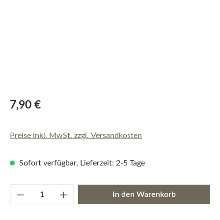
7,90 €
Preise inkl. MwSt. zzgl. Versandkosten
Sofort verfügbar, Lieferzeit: 2-5 Tage
Produkt Anzahl: Gib den gewünschten Wert e
In den Warenkorb