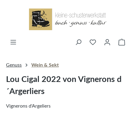
alt springen
Ware
Genuss
Wein & Sekt
Lou Cigal 2022 von Vignerons d
´Argerliers
Vignerons d'Argeliers
Bildergalerie überspringen