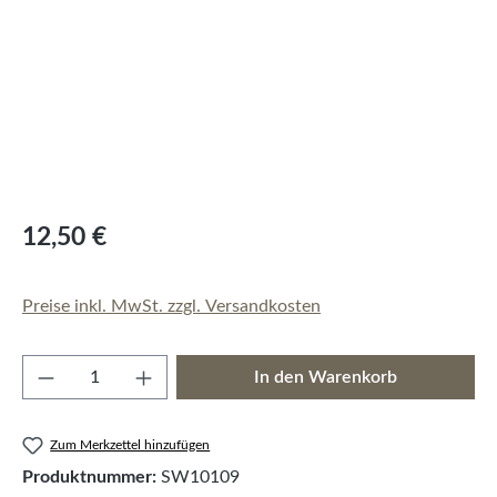
12,50 €
Preise inkl. MwSt. zzgl. Versandkosten
Produkt Anzahl: Gib den gewünschten Wert e
In den Warenkorb
Zum Merkzettel hinzufügen
Produktnummer:
SW10109