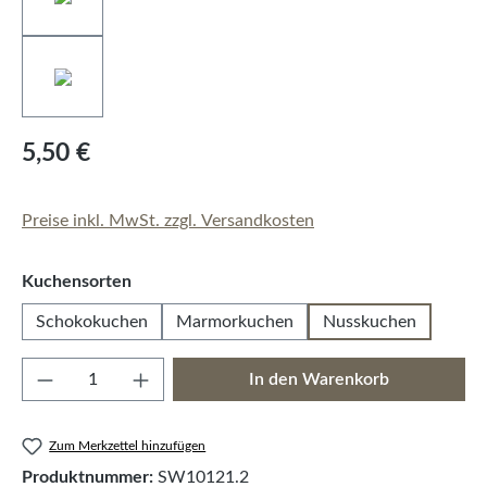
5,50 €
Preise inkl. MwSt. zzgl. Versandkosten
auswählen
Kuchensorten
Schokokuchen
Marmorkuchen
Nusskuchen
Produkt Anzahl: Gib den gewünschten Wert e
In den Warenkorb
Zum Merkzettel hinzufügen
Produktnummer:
SW10121.2