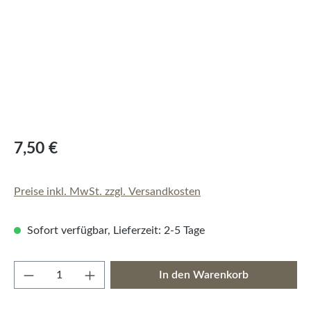
7,50 €
Preise inkl. MwSt. zzgl. Versandkosten
Sofort verfügbar, Lieferzeit: 2-5 Tage
Produkt Anzahl: Gib den gewünschten Wert e
In den Warenkorb