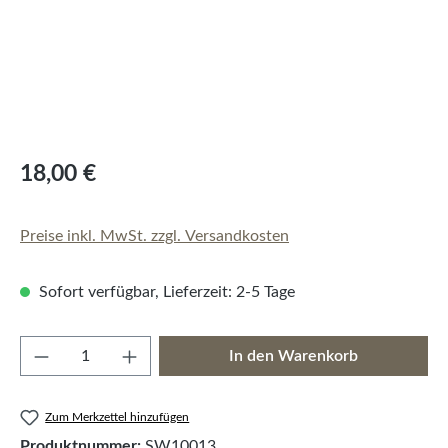
18,00 €
Preise inkl. MwSt. zzgl. Versandkosten
Sofort verfügbar, Lieferzeit: 2-5 Tage
Produkt Anzahl: Gib den gewünschten Wert e
In den Warenkorb
Zum Merkzettel hinzufügen
Produktnummer:
SW10013